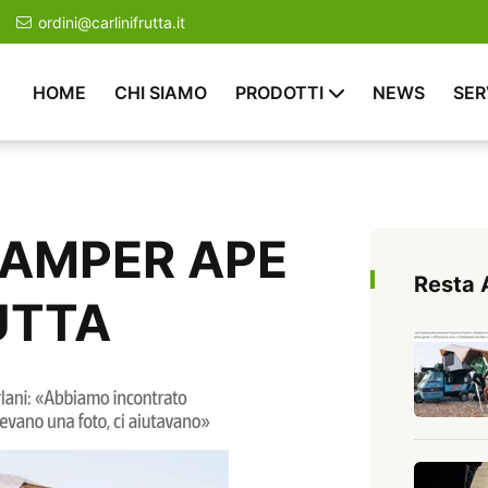
ordini@carlinifrutta.it
HOME
CHI SIAMO
PRODOTTI
NEWS
SER
 CAMPER APE
Resta 
UTTA