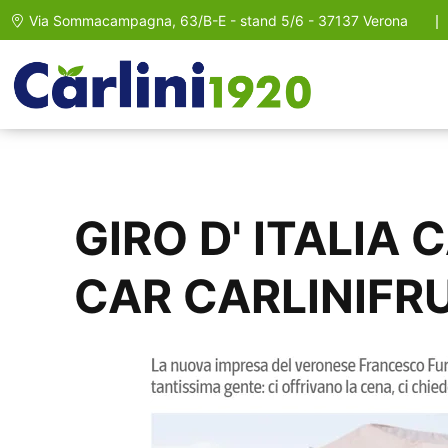
Via Sommacampagna, 63/B-E - stand 5/6 - 37137 Verona
GIRO D' ITALIA
CAR CARLINIFR